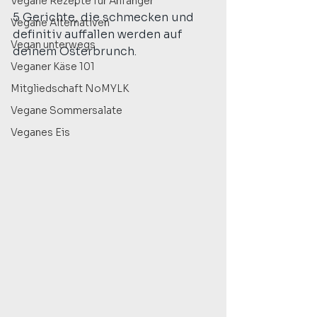
Vegane Rezepte für Anfänger
5 Gerichte, die schmecken und 
Vegane Alternativen
definitiv auffallen werden auf 
Vegan unterwegs
deinem Osterbrunch.
Veganer Käse 101
Mitgliedschaft NoMYLK
Vegane Sommersalate
Veganes Eis