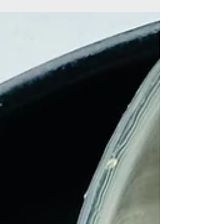
Vegan ist... Viele vegane Alternativen im Supermarkt
sehen super aus, sind aber ernährungstechnisch eine
Enttäuschung. Die meisten veganen
Wurstersatzprodukte bestehen entweder aus
Weizeneiweiß oder massenweise ÖL :) Räuchertofu ist
das Gegenteil davon. Er hat von Natur aus um die 14–
16g Eiweiß auf 100g, er nimmt Aromen w