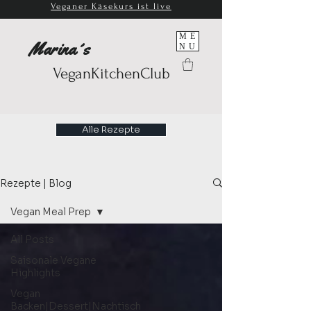
Veganer Käsekurs ist live
ME
Marina´s
NU
VeganKitchenClub
Alle Rezepte
Rezepte | Blog
Vegan Meal Prep
All Posts
Saisonale Vegane
Highlights
Vegan
Backen|Dessert|Nachtisch