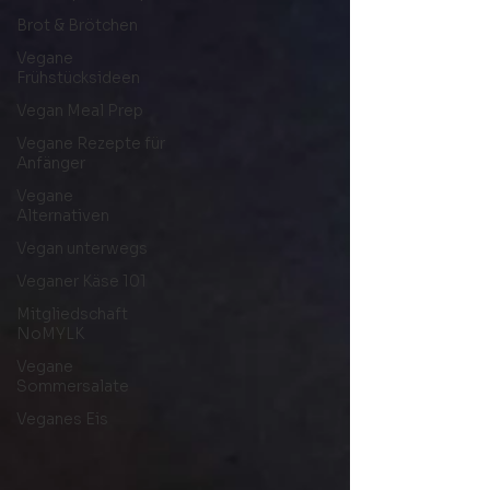
Brot & Brötchen
Vegane
Frühstücksideen
Vegan Meal Prep
Vegane Rezepte für
Anfänger
Vegane
Alternativen
Vegan unterwegs
Veganer Käse 101
Mitgliedschaft
NoMYLK
Vegane
Sommersalate
Veganes Eis