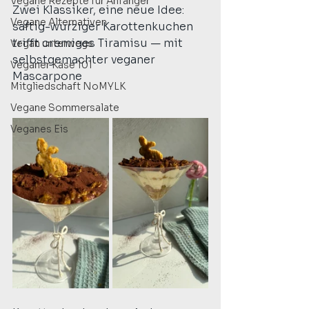
Vegane Rezepte für Anfänger
Zwei Klassiker, eine neue Idee: 
Vegane Alternativen
saftig-würziger Karottenkuchen 
trifft cremiges Tiramisu — mit 
Vegan unterwegs
selbstgemachter veganer 
Veganer Käse 101
Mascarpone
Mitgliedschaft NoMYLK
Vegane Sommersalate
Veganes Eis