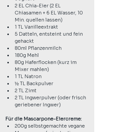
2 EL Chia-Eier (2 EL 
Chiasamen + 6 EL Wasser, 10 
Min. quellen lassen)
1 TL Vanilleextrakt
5 Datteln, entsteint und fein 
gehackt
80ml Pflanzenmilch
180g Mehl
80g Haferflocken (kurz im 
Mixer mahlen)
1 TL Natron
½ TL Backpulver
2 TL Zimt
2 TL Ingwerpulver (oder frisch 
geriebener Ingwer)
Für die Mascarpone-Eiercreme:
200g selbstgemachte vegane 