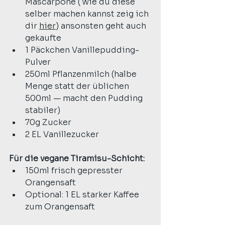
Mascarpone ( wie du diese 
selber machen kannst zeig ich 
dir 
hier
) ansonsten geht auch 
gekaufte
1 Päckchen Vanillepudding-
Pulver
250ml Pflanzenmilch (halbe 
Menge statt der üblichen 
500ml — macht den Pudding 
stabiler)
70g Zucker
2 EL Vanillezucker
Für die vegane Tiramisu-Schicht:
150ml frisch gepresster 
Orangensaft
Optional: 1 EL starker Kaffee 
zum Orangensaft 