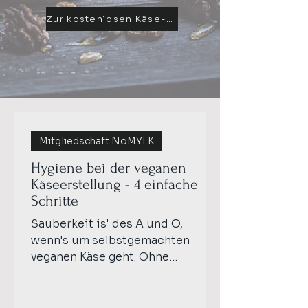
Zur kostenlosen Käse-Gruppe
Mitgliedschaft NoMYLK
Hygiene bei der veganen
Käseerstellung - 4 einfache
Schritte
Sauberkeit is' des A und O,
wenn's um selbstgemachten
veganen Käse geht. Ohne
g'scheite Hygiene läuft nix – des
sorgt net nur dafür, dass dein
Käse a bisserl länger hält, sondern