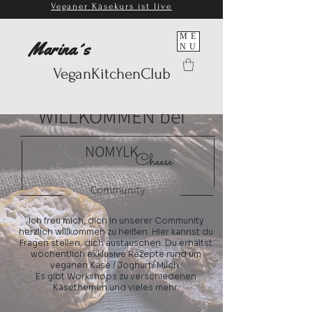
Veganer Käsekurs ist live
ME
Marina´s
NU
VeganKitchenClub
WILLKOMMEN bei
NOMYLK
Cheese
Community
Ich freu mich, dich in unserer Community
herzlich willkommen zu heißen. Hier kannst du
Fragen stellen, dich austauschen. Du erhältst
wöchentlich exklusive Rezepte rund um
veganen Käse / Joghurt/ Milch.
Es gibt Workshops zu verschiedenen
Käsethemen und vieles mehr.