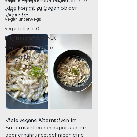
Vegane Rezepte für Anfänger
und so gut dass niemand auf die 
Idee kommt zu fragen ob der 
Vegane Alternativen
Vegan ist...
Vegan unterwegs
Veganer Käse 101
Mitgliedschaft NoMYLK
Vegane Sommersalate
Veganes Eis
Viele vegane Alternativen im 
Supermarkt sehen super aus, sind 
aber ernährungstechnisch eine 