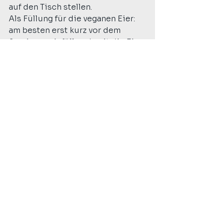
auf den Tisch stellen.
Als Füllung für die veganen Eier: 
am besten erst kurz vor dem 
Servieren einfüllen damit die Eier 
schön frisch aussehen. Die 
Füllung selbst kann aber 
problemlos schon am Vortag 
fertig sein.
Auch lecker als 
Aufstrich
Dieser Fleischsalat funktioniert 
nicht nur als Ei-Füllung. Er ist 
auch ein hervorragender 
Aufstrich auf frischem 
selbstgemachtem Sauerteibrot, 
ein schneller Dip zu Crackern — 
oder einfach so in zum snacken 